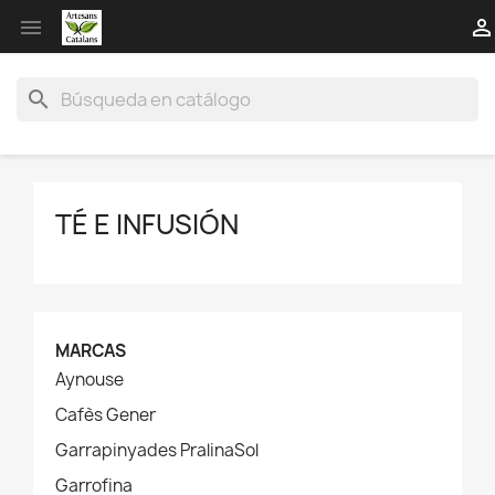


search
TÉ E INFUSIÓN
MARCAS
Aynouse
Cafès Gener
Garrapinyades PralinaSol
Garrofina