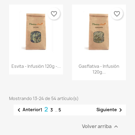
favorite_border
favorite_border
Vista rápida
Vista rápida


Esvita - Infusión 120g -...
Gasflativa - Infusión
120g...
Mostrando 13-24 de 54 artículo(s)
2


Anterior
Siguiente
1
3
…
5
Volver arriba
