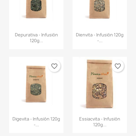
Vista rápida
Vista rápida


Depurativa - Infusión
Dienvita - Infusión 120g
120g...
-...
favorite_border
favorite_border
Vista rápida
Vista rápida


Digevita - Infusión 120g
Essiacvita - Infusión
-...
120g...