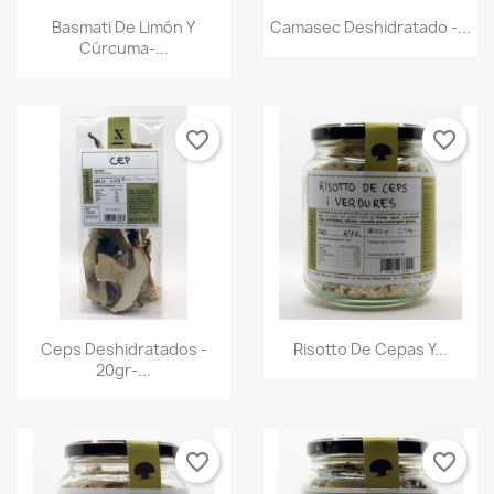
Vista rápida
Vista rápida


Basmati De Limón Y
Camasec Deshidratado -...
Cúrcuma-...
favorite_border
favorite_border
Vista rápida
Vista rápida


Ceps Deshidratados -
Risotto De Cepas Y...
20gr-...
favorite_border
favorite_border