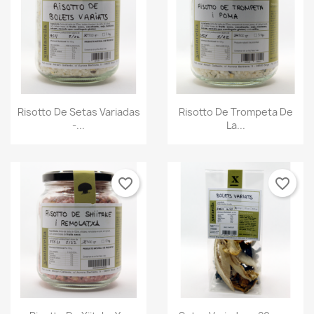
Vista rápida
Vista rápida


Risotto De Setas Variadas
Risotto De Trompeta De
-...
La...
favorite_border
favorite_border
Vista rápida
Vista rápida

