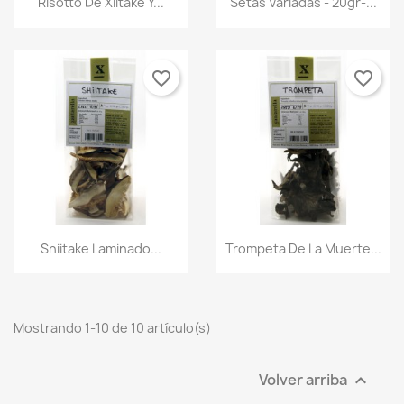
Risotto De Xiitake Y...
Setas Variadas - 20gr-...
favorite_border
favorite_border
Vista rápida
Vista rápida


Shiitake Laminado...
Trompeta De La Muerte...
Mostrando 1-10 de 10 artículo(s)
Volver arriba
