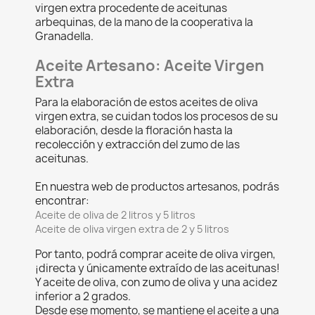
virgen extra procedente de aceitunas
arbequinas, de la mano de la cooperativa la
Granadella.
Aceite Artesano: Aceite Virgen
Extra
Para la elaboración de estos aceites de oliva
virgen extra, se cuidan todos los procesos de su
elaboración, desde la floración hasta la
×
×
×
Crear lista de deseos
((modalTitle))
recolección y extracción del zumo de las
Iniciar sesión
aceitunas.
×
((confirmMessage))
En nuestra web de productos artesanos, podrás
Nombre de la lista de deseos
Debe iniciar sesión para guardar productos en su
Añadir a la lista de deseos
lista de deseos.
encontrar:
Aceite de oliva de 2 litros y 5 litros
Create new list
add_circle_outline
Aceite de oliva virgen extra de 2 y 5 litros
((cancelText))
Cancelar
Iniciar sesión
Por tanto, podrá comprar aceite de oliva virgen,
((modalDeleteText))
Cancelar
Crear lista de deseos
¡directa y únicamente extraído de las aceitunas!
Y aceite de oliva, con zumo de oliva y una acidez
inferior a 2 grados.
Desde ese momento, se mantiene el aceite a una