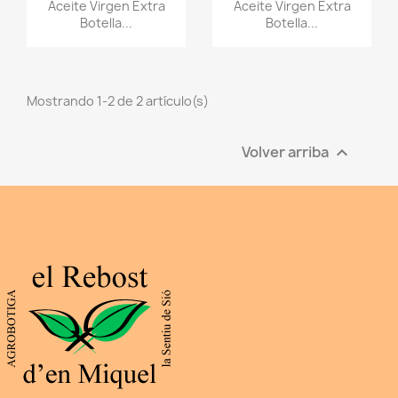
Vista rápida
Vista rápida


Aceite Virgen Extra
Aceite Virgen Extra
Botella...
Botella...
Mostrando 1-2 de 2 artículo(s)
Volver arriba
