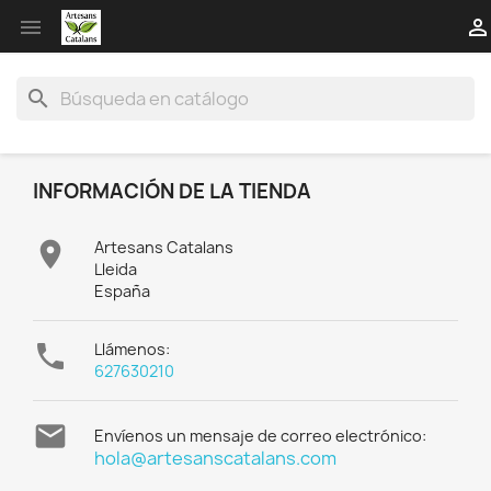


search
INFORMACIÓN DE LA TIENDA

Artesans Catalans
Lleida
España

Llámenos:
627630210

Envíenos un mensaje de correo electrónico:
hola@artesanscatalans.com