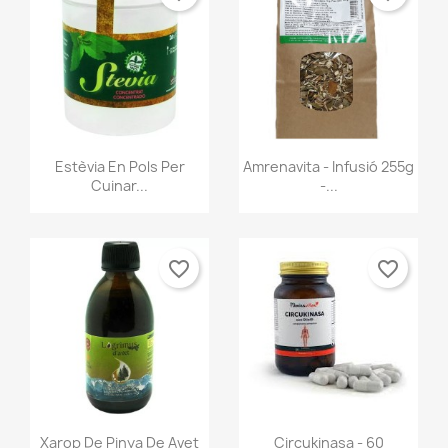
Vista ràpida
Vista ràpida


Estèvia En Pols Per
Amrenavita - Infusió 255g
Cuinar...
-...
favorite_border
favorite_border
Vista ràpida
Vista ràpida


Xarop De Pinya De Avet
Circukinasa - 60