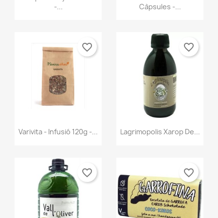
-...
Càpsules -...
favorite_border
favorite_border
Vista ràpida
Vista ràpida


Varivita - Infusió 120g -...
Lagrimopolis Xarop De...
favorite_border
favorite_border