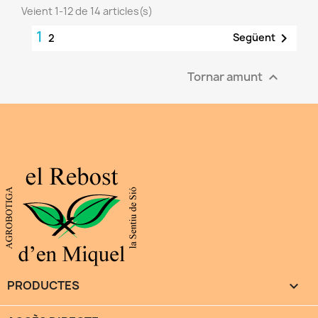
Veient 1-12 de 14 articles(s)
1

Següent
2
Tornar amunt

PRODUCTES
