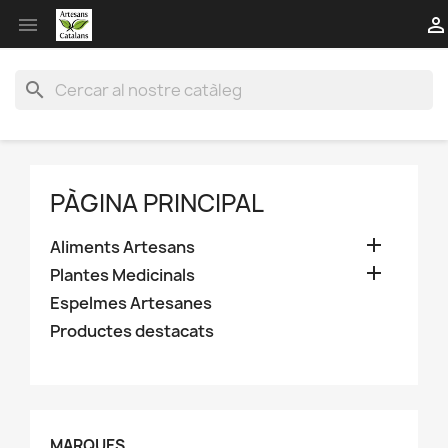


search
PÀGINA PRINCIPAL

Aliments Artesans

Plantes Medicinals
Espelmes Artesanes
Productes destacats
MARQUES