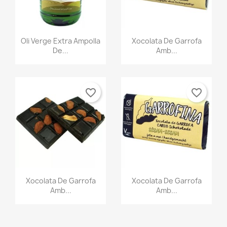
Vista ràpida
Vista ràpida


Oli Verge Extra Ampolla
Xocolata De Garrofa
De...
Amb...
favorite_border
favorite_border
Vista ràpida
Vista ràpida


Xocolata De Garrofa
Xocolata De Garrofa
Amb...
Amb...