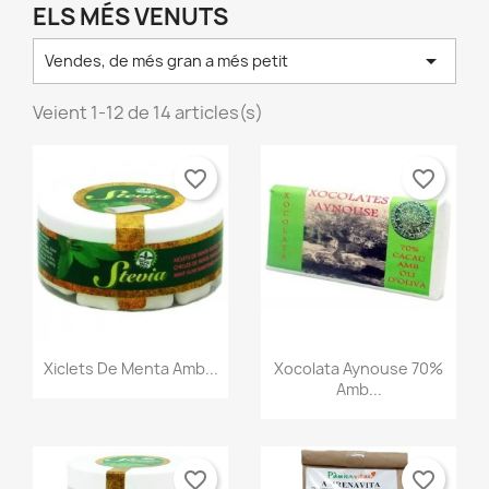
ELS MÉS VENUTS

Vendes, de més gran a més petit
Veient 1-12 de 14 articles(s)
favorite_border
favorite_border
Vista ràpida
Vista ràpida


Xiclets De Menta Amb...
Xocolata Aynouse 70%
Amb...
favorite_border
favorite_border