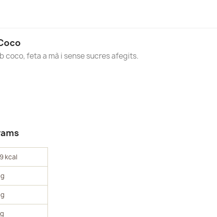
 Coco
b coco, feta a mà i sense sucres afegits.
grams
9 kcal
 g
 g
 g