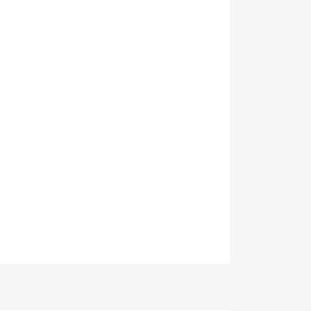
×
×
×