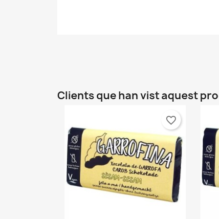
Clients que han vist aquest p
favorite_border