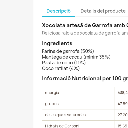
Descripció
Detalls del producte
Xocolata artesà de Garrofa amb
Deliciosa rajola de xocolata de garrofa am
Ingredients
Farina de garrofa (50%)
Mantega de cacau (mínim 35%)
Pasta de coco (11%)
Coco ratllat (4%)
Informació Nutricional per 100 
energia
438,4
greixos
47,59
de les quals saturades
27,20
Hidrats de Carboni
15,65