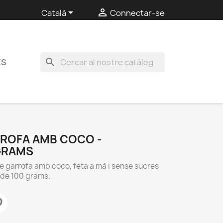


Català
Connectar-se
search
ES
ROFA AMB COCO -
 GRAMS
de garrofa amb coco, feta a mà i sense sucres
a de 100 grams.