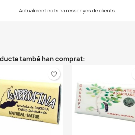
Actualment no hi ha ressenyes de clients.
roducte també han comprat:
favorite_border
fa