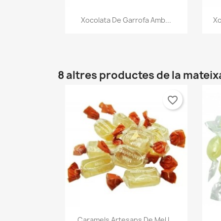
Vista ràpida

Xocolata De Garrofa Amb...
Xo
8 altres productes de la mateix
favorite_border
Vista ràpida

Caramels Artesans De Mel I...