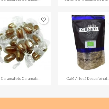
favorite_border
fa
Vista ràpida
Vista ràpida


Caramullets Caramels...
Cafè Artesà Descafeïnat..