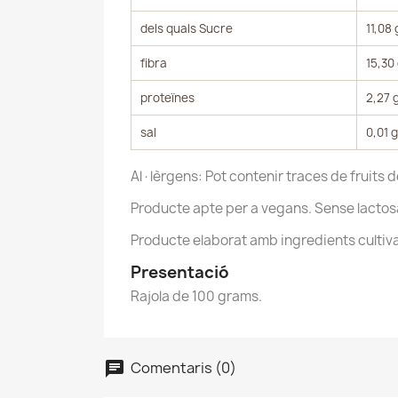
dels quals Sucre
11,08 
fibra
15,30
proteïnes
2,27 
sal
0,01 g
Al·lèrgens: Pot contenir traces de fruits d
Producte apte per a vegans. Sense lactosa
C
C
Producte elaborat amb ingredients cultiva
Presentació
Nom
Ca
Af
Rajola de 100 grams.
des
add_circle_outline
Comentaris (0)