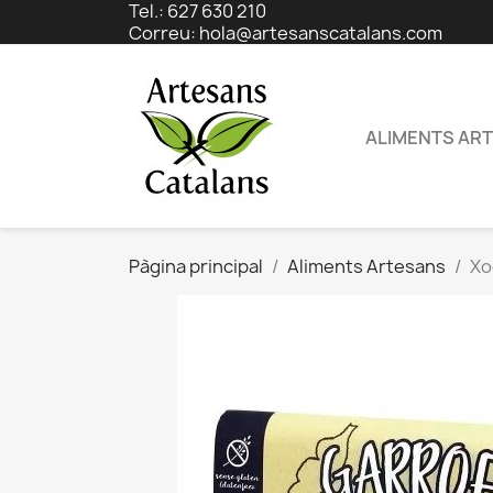
Tel.: 627 630 210
Correu:
hola@artesanscatalans.com
ALIMENTS AR
Pàgina principal
Aliments Artesans
Xo