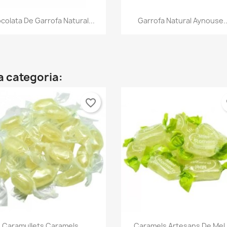
Vista ràpida
Vista ràpida


colata De Garrofa Natural...
Garrofa Natural Aynouse..
a categoria:
favorite_border
fa
Vista ràpida
Vista ràpida


Caramullets Caramels...
Caramels Artesans De Mel I