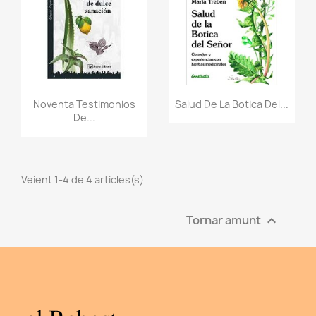
Vista ràpida
Vista ràpida


Noventa Testimonios
Salud De La Botica Del...
De...
Veient 1-4 de 4 articles(s)
Tornar amunt
