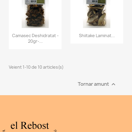
Vista ràpida
Vista ràpida


Camasec Deshidratat -
Shiitake Laminat...
20gr-...
Veient 1-10 de 10 articles(s)
Tornar amunt
