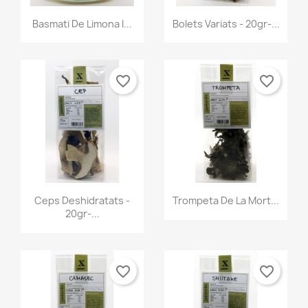
Vista ràpida
Vista ràpida


Basmati De Limona I...
Bolets Variats - 20gr-...
favorite_border
favorite_border
Vista ràpida
Vista ràpida


Ceps Deshidratats -
Trompeta De La Mort...
20gr-...
favorite_border
favorite_border