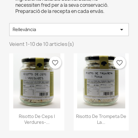
necessiten fred per a la seva conservació.
Preparació de la recepta en cada envàs.

Rellevància
Veient 1-10 de 10 articles(s)
favorite_border
favorite_border
Vista ràpida
Vista ràpida


Risotto De Ceps I
Risotto De Trompeta De
Verdures-...
La...