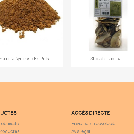
Vista ràpida
Vista ràpida


Garrofa Aynouse En Pols...
Shiitake Laminat...
UCTES
ACCÈS DIRECTE
rebaixats
Enviament i devolució
productes
Avís legal