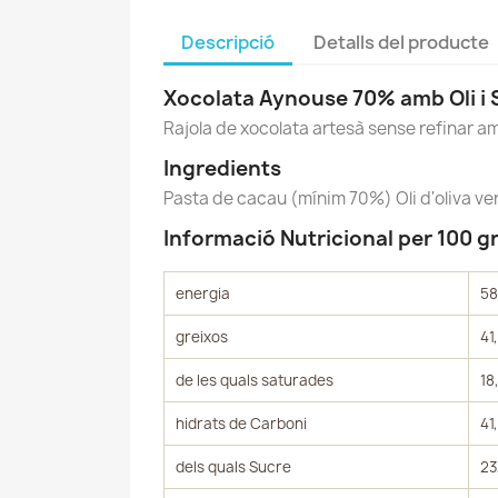
Descripció
Detalls del producte
Xocolata Aynouse 70% amb Oli i 
Rajola de xocolata artesà sense refinar amb 
Ingredients
Pasta de cacau (mínim 70%) Oli d'oliva 
Informació Nutricional per 100 
energia
58
greixos
41
de les quals saturades
18
hidrats de Carboni
41
C
dels quals Sucre
23
C