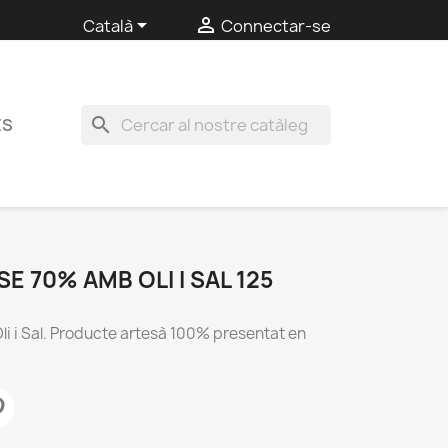


Català
Connectar-se
search
ES
 70% AMB OLI I SAL 125
 i Sal. Producte artesà 100% presentat en