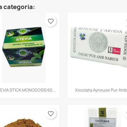
a categoria:
favorite_border
fa
Vista ràpida
Vista ràpida


EVIA STICK MONODOSIS 60...
Xocolata Aynouse Pur Amb.
favorite_border
fa