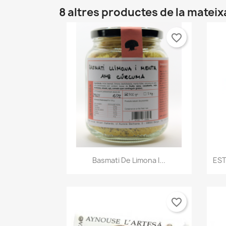
8 altres productes de la mateix
favorite_border
Vista ràpida

Basmati De Limona I...
EST
favorite_border