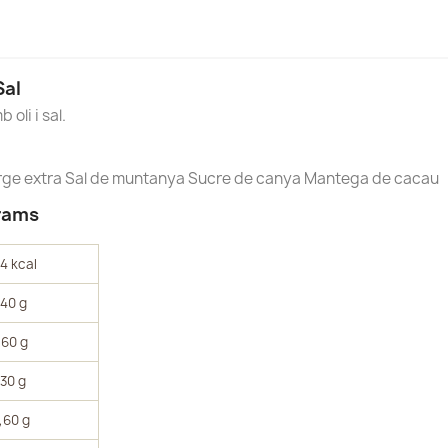
Sal
oli i sal.
verge extra Sal de muntanya Sucre de canya Mantega de cacau
grams
4 kcal
,40 g
,60 g
,30 g
rear una llista de desitjos
,60 g
onnectar-se