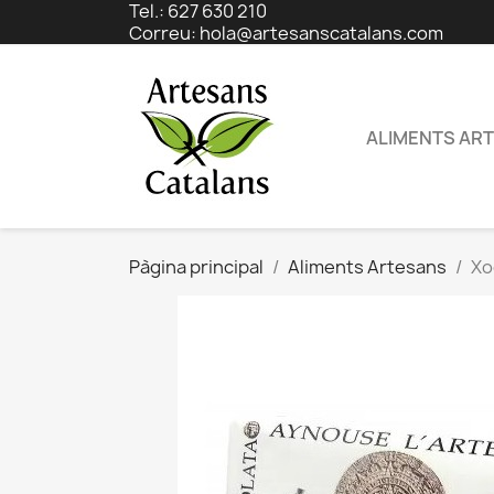
Tel.: 627 630 210
Correu:
hola@artesanscatalans.com
ALIMENTS AR
Pàgina principal
Aliments Artesans
Xo