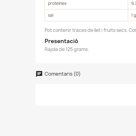
proteïnes
9,
Nom
Ca
Af
sal
1 g
des
add_circle_outline
Pot contenir traces de llet i fruits secs. C
Presentació
Rajola de 125 grams.
Comentaris (0)