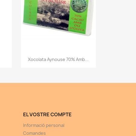
Vista ràpida

Xocolata Aynouse 70% Amb...
EL VOSTRE COMPTE
Informació personal
Comandes