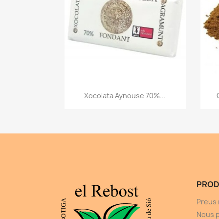
Vista ràpida

Xocolata Aynouse 70%...
PROD
Preus 
Nous 