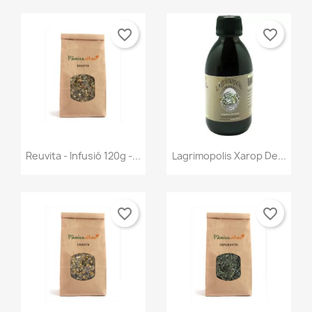
favorite_border
favorite_border
Vista ràpida
Vista ràpida


Reuvita - Infusió 120g -...
Lagrimopolis Xarop De...
favorite_border
favorite_border