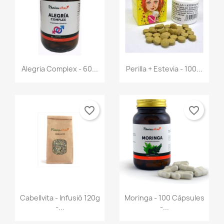
Vista ràpida
Vista ràpida


Alegria Complex - 60...
Perilla + Estevia - 100...
favorite_border
favorite_border
Vista ràpida
Vista ràpida


Cabellvita - Infusió 120g
Moringa - 100 Càpsules
-...
-...