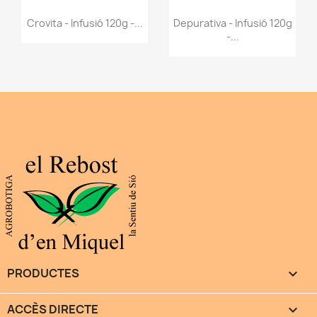
Vista ràpida
Vista ràpida


Crovita - Infusió 120g -...
Depurativa - Infusió 120g
-...
PRODUCTES

ACCÈS DIRECTE
