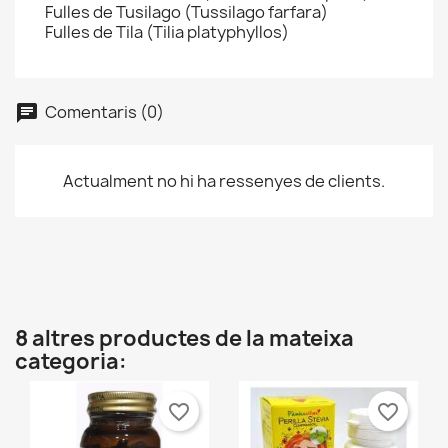
Fulles de Tusilago (Tussilago farfara)
Fulles de Tila (Tilia platyphyllos)
Comentaris (0)
×
Crear una llista de desitjos
×
Connectar-se
Actualment no hi ha ressenyes de clients.
Nom de la llista de desitjos
×
Cal que connecteu per a desar els productes a la
Afegir a la llista de desitjos
vostra llista de desitjos.
Create new list
add_circle_outline
Cancel·lar
Cancel·lar
Connectar-se
8 altres productes de la mateixa
Crear una llista de desitjos
categoria:
favorite_border
favorite_border